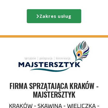
Pielęgnacja ogrodów
Zakres usług
Sprzątanie grobów
Wypożyczalnia odkurzaczy piorących
FIRMA SPRZĄTAJĄCA KRAKÓW -
MAJSTERSZTYK
KRAKÓW - SKAWINA - WIELICZKA -